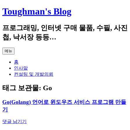
컨
Toughman's Blog
텐
츠
프로그래밍, 인터넷 구매 물품, 수필, 사진
로
건
첩, 낙서장 등등…
너
뛰
메뉴
기
홈
인사말
컨설팅 및 개발의뢰
태그 보관물:
Go
Go(Golang) 언어로 윈도우즈 서비스 프로그램 만들
기
댓글 남기기