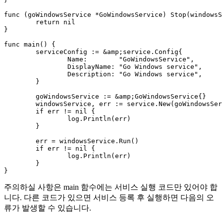
func (goWindowsService *GoWindowsService) Stop(windowsS
	return nil

}

func main() {

	serviceConfig := &amp;service.Config{

		Name:        "GoWindowsService",

		DisplayName: "Go Windows service",

		Description: "Go Windows service",

	}

	goWindowsService := &amp;GoWindowsService{}

	windowsService, err := service.New(goWindowsService, serviceConfig)

	if err != nil {

		log.Println(err)

	}

	err = windowsService.Run()

	if err != nil {

		log.Println(err)

	}

주의하실 사항은 main 함수에는 서비스 실행 코드만 있어야 합
니다. 다른 코드가 있으면 서비스 등록 후 실행하면 다음의 오
류가 발생할 수 있습니다.