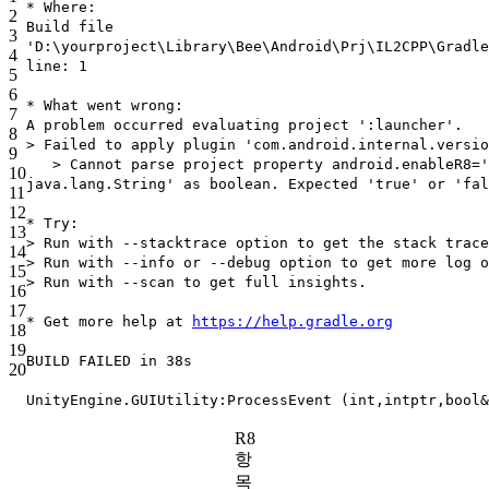
* Where:
2
Build file
3
'D:\yourproject\Library\Bee\Android\Prj\IL2CPP\Gradl
4
line: 1
5
6
* What went wrong:
7
A problem occurred evaluating project ':launcher'.
8
> Failed to apply plugin 'com.android.internal.versio
9
> Cannot parse project property android.enableR8='
10
java.lang.String' as boolean. Expected 'true' or 'fal
11
12
* Try:
13
> Run with --stacktrace option to get the stack trace
14
> Run with --info or --debug option to get more log o
15
> Run with --scan to get full insights.
16
17
* Get more help at
https://help.gradle.org
18
19
BUILD FAILED in 38s
20
UnityEngine.GUIUtility:ProcessEvent (int,intptr,bool&
R8
항
목