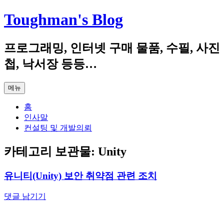
컨
Toughman's Blog
텐
츠
프로그래밍, 인터넷 구매 물품, 수필, 사진
로
건
첩, 낙서장 등등…
너
뛰
메뉴
기
홈
인사말
컨설팅 및 개발의뢰
카테고리 보관물:
Unity
유니티(Unity) 보안 취약점 관련 조치
댓글 남기기