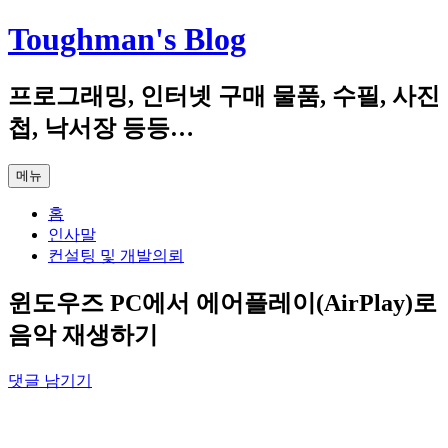
컨
Toughman's Blog
텐
츠
프로그래밍, 인터넷 구매 물품, 수필, 사진
로
건
첩, 낙서장 등등…
너
뛰
메뉴
기
홈
인사말
컨설팅 및 개발의뢰
윈도우즈 PC에서 에어플레이(AirPlay)로
음악 재생하기
댓글 남기기