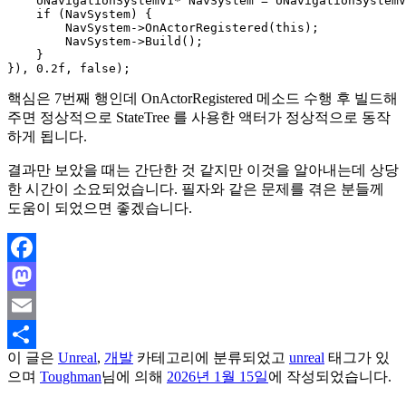
    UNavigationSystemV1* NavSystem = UNavigationSystemV
    if (NavSystem) { 

        NavSystem->OnActorRegistered(this);

        NavSystem->Build();

    }

핵심은 7번째 행인데 OnActorRegistered 메소드 수행 후 빌드해
주면 정상적으로 StateTree 를 사용한 액터가 정상적으로 동작
하게 됩니다.
결과만 보았을 때는 간단한 것 같지만 이것을 알아내는데 상당
한 시간이 소요되었습니다. 필자와 같은 문제를 겪은 분들께
도움이 되었으면 좋겠습니다.
Facebook
Mastodon
Email
이 글은
Unreal
,
개발
카테고리에 분류되었고
unreal
태그가 있
Share
으며
Toughman
님에 의해
2026년 1월 15일
에 작성되었습니다.