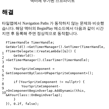
액터에 추가된 스프라이트
해결
타일맵에서 Navigation Paths 가 동작하지 않는 문제와 비슷했
습니다. 해당 액터의 BeginPlay 메소드에서 다음과 같이 시간
지연 후 등록해 주면 정상적으로 동작합니다.
FTimerHandle TimerHandle;
GetWorld()->GetTimerManager().SetTimer(TimerHandle,
FTimerDelegate::CreateLambda([&]() {
1
GetWorld()-
2
>GetTimerManager().ClearTimer(TimerHandle);
3
4
YourSpriteComponent =
5
GetComponentByClass<UPaperSpriteComponent>();
6
7
if
(YourSpriteComponent !=
nullptr
) {
8
YourSpriteComponent-
9
>OnComponentBeginOverlap.AddDynamic(
this
,
10
&AYourClass::OnBeginOverlap);
}
}), 0.2f,
false
);