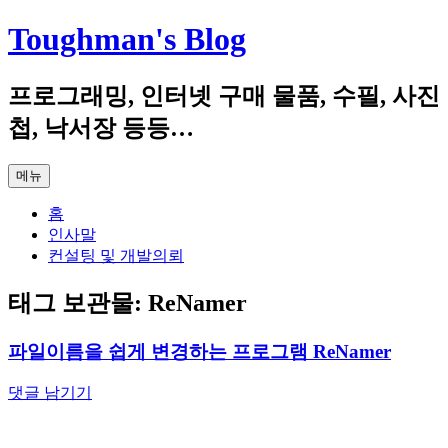
컨
Toughman's Blog
텐
츠
프로그래밍, 인터넷 구매 물품, 수필, 사진
로
건
첩, 낙서장 등등…
너
뛰
메뉴
기
홈
인사말
컨설팅 및 개발의뢰
태그 보관물:
ReNamer
파일이름을 쉽게 변경하는 프로그램 ReNamer
댓글 남기기