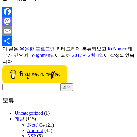
Facebook
Mastodon
Email
이 글은
유용한 프로그램
카테고리에 분류되었고
ReNamer
태
Share
그가 있으며
Toughman
님에 의해
2017년 2월 4일
에 작성되었습
니다.
Buy me a coffee
검
색:
분류
Uncategorized
(1)
개발
(115)
.Net / C#
(21)
Android
(32)
ASP
(6)