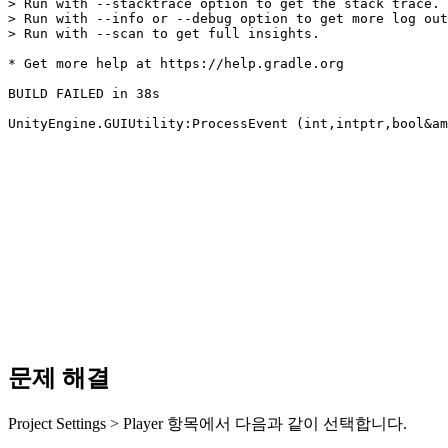
> Run with --stacktrace option to get the stack trace.

> Run with --info or --debug option to get more log out
> Run with --scan to get full insights.

* Get more help at https://help.gradle.org

BUILD FAILED in 38s

UnityEngine.GUIUtility:ProcessEvent (int,intptr,bool&am
문제 해결
Project Settings > Player 항목에서 다음과 같이 선택합니다.