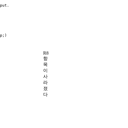
put.

p;)

R8
항
목
이
사
라
졌
다