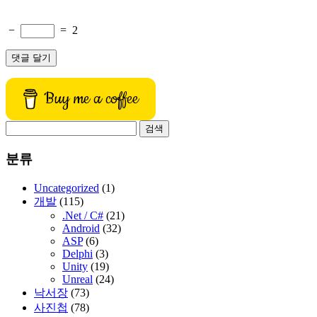
−
=
2
Buy me a coffee
검
색:
분류
Uncategorized
(1)
개발
(115)
.Net / C#
(21)
Android
(32)
ASP
(6)
Delphi
(3)
Unity
(19)
Unreal
(24)
낙서장
(73)
사진첩
(78)