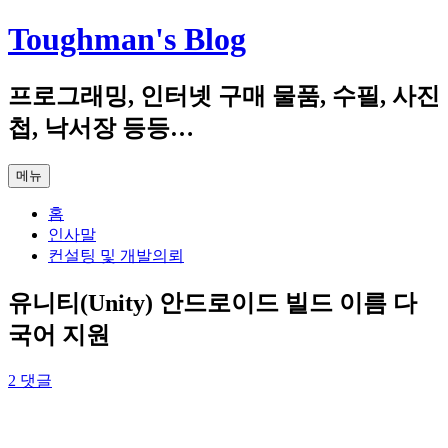
컨
Toughman's Blog
텐
츠
프로그래밍, 인터넷 구매 물품, 수필, 사진
로
건
첩, 낙서장 등등…
너
뛰
메뉴
기
홈
인사말
컨설팅 및 개발의뢰
유니티(Unity) 안드로이드 빌드 이름 다
국어 지원
2 댓글