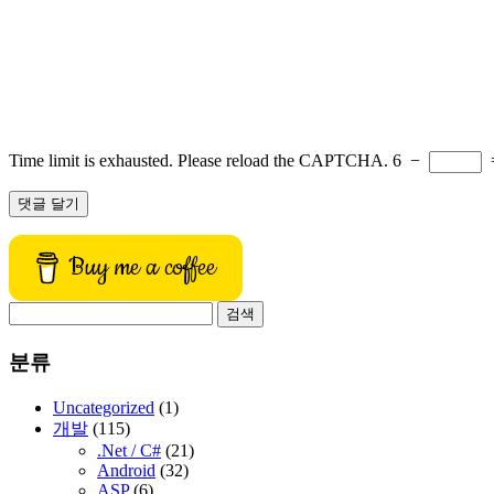
Time limit is exhausted. Please reload the CAPTCHA.
6
−
Buy me a coffee
검
색:
분류
Uncategorized
(1)
개발
(115)
.Net / C#
(21)
Android
(32)
ASP
(6)