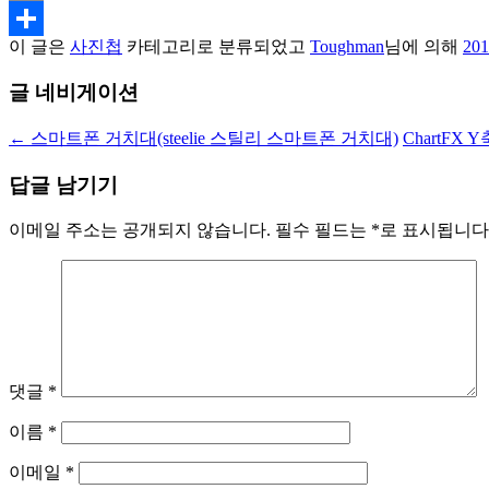
Email
이 글은
사진첩
카테고리로 분류되었고
Toughman
님에 의해
20
Share
글 네비게이션
←
스마트폰 거치대(steelie 스틸리 스마트폰 거치대)
ChartFX
답글 남기기
이메일 주소는 공개되지 않습니다.
필수 필드는
*
로 표시됩니다
댓글
*
이름
*
이메일
*