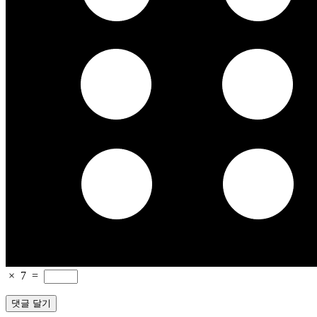
×
7
=