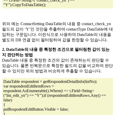
=> i.Field<String>(“contact_check_yn”) ==
“Y”).CopyToDataTable();
위의 예는 ContactSetting DataTable의 내용 중 contact_check_yn
필드의 값이 ‘Y’인 것만을 추출하여 contactType DataTable에 대
입하는 구문입니다. 이런식으로 사용하여 DataTable의 내용을
별도의 DB 연결 없이 필터링하여 값을 한정할 수 있습니다.
2. DataTable의 내용 중 특정한 조건으로 필터링한 값이 있는
지 판단하는 방법
DataTable 내용 중 특정한 조건의 값이 존재하는지 판단할 수
있습니다. 물론 반복문으로 특정한 필드의 값을 비교하여 판단
할 수 있지만 위의 방법과 비슷하게 추출할 수 있습니다.
DataTable respondent = getRespondentDetailInfo(listNo);
var respondentEditItemRows =
respondent.AsEnumerable().Where(i => i.Field<String>
(“list_edit_yn”) == “Y”);if (respondentEditItemRows.Any() ==
false)
{
pnlRespodentEditButton.Visible = false;
}