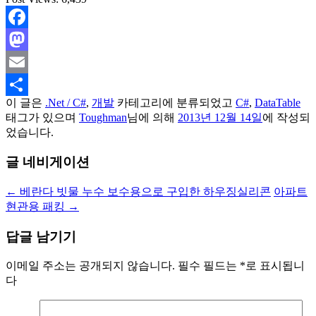
Facebook
Mastodon
Email
이 글은
.Net / C#
,
개발
카테고리에 분류되었고
C#
,
DataTable
Share
태그가 있으며
Toughman
님에 의해
2013년 12월 14일
에 작성되
었습니다.
글 네비게이션
←
베란다 빗물 누수 보수용으로 구입한 하우징실리콘
아파트
현관용 패킹
→
답글 남기기
이메일 주소는 공개되지 않습니다.
필수 필드는
*
로 표시됩니
다