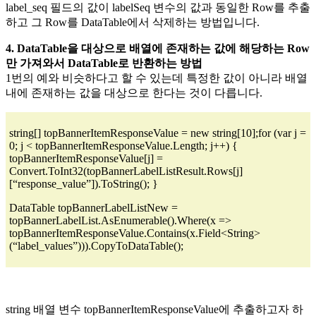
label_seq 필드의 값이 labelSeq 변수의 값과 동일한 Row를 추출
하고 그 Row를 DataTable에서 삭제하는 방법입니다.
4. DataTable을 대상으로 배열에 존재하는 값에 해당하는 Row
만 가져와서 DataTable로 반환하는 방법
1번의 예와 비슷하다고 할 수 있는데 특정한 값이 아니라 배열
내에 존재하는 값을 대상으로 한다는 것이 다릅니다.
string[] topBannerItemResponseValue = new string[10];for (var j =
0; j < topBannerItemResponseValue.Length; j++) {
topBannerItemResponseValue[j] =
Convert.ToInt32(topBannerLabelListResult.Rows[j]
[“response_value”]).ToString(); }
DataTable topBannerLabelListNew =
topBannerLabelList.AsEnumerable().Where(x =>
topBannerItemResponseValue.Contains(x.Field<String>
(“label_values”))).CopyToDataTable();
string 배열 변수 topBannerItemResponseValue에 추출하고자 하