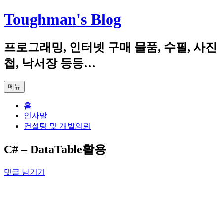
컨
Toughman's Blog
텐
츠
프로그래밍, 인터넷 구매 물품, 수필, 사진
로
건
첩, 낙서장 등등…
너
뛰
메뉴
기
홈
인사말
컨설팅 및 개발의뢰
C# – DataTable활용
댓글 남기기