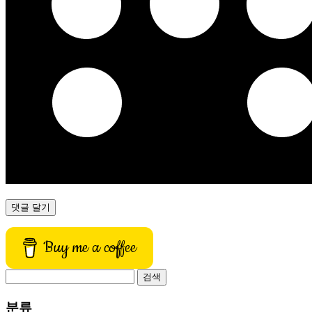
Buy me a coffee
검
색:
분류