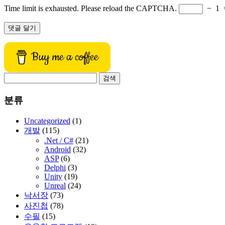
Time limit is exhausted. Please reload the CAPTCHA.
−
1
Buy me a coffee
검
색:
분류
Uncategorized
(1)
개발
(115)
.Net / C#
(21)
Android
(32)
ASP
(6)
Delphi
(3)
Unity
(19)
Unreal
(24)
낙서장
(73)
사진첩
(78)
수필
(15)