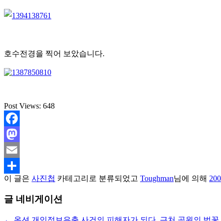
호수전경을 찍어 보았습니다.
Post Views:
648
Facebook
Mastodon
Email
이 글은
사진첩
카테고리로 분류되었고
Toughman
님에 의해
20
Share
글 네비게이션
←
옥션 개인정보유출 사건의 피해자가 되다.
근처 공원의 벚꽃