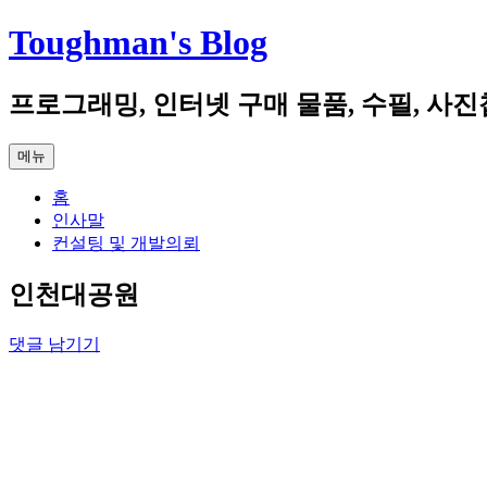
컨
Toughman's Blog
텐
츠
프로그래밍, 인터넷 구매 물품, 수필, 사진
로
건
너
메뉴
뛰
기
홈
인사말
컨설팅 및 개발의뢰
인천대공원
댓글 남기기