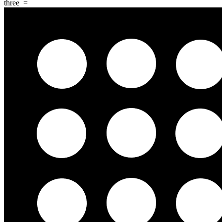
three
=