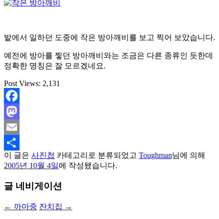
밭에서 일하던 도중에 작은 방아깨비를 보고 찍어 보았습니다.
예전에 방아를 찧던 방아깨비와는 조금은 다른 종류인 듯한데
정확한 명칭은 잘 모르겠네요.
Post Views:
2,131
Facebook
Mastodon
Email
이 글은
사진첩
카테고리로 분류되었고
Toughman
님에 의해
Share
2005년 10월 4일
에 작성됐습니다.
글 네비게이션
←
까마중
잔치집
→