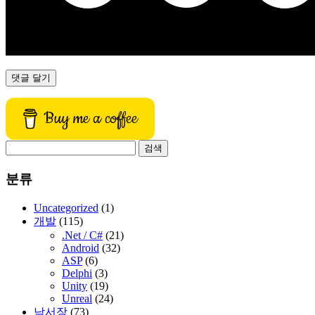
Buy me a coffee
검
색:
분류
Uncategorized
(1)
개발
(115)
.Net / C#
(21)
Android
(32)
ASP
(6)
Delphi
(3)
Unity
(19)
Unreal
(24)
낙서장
(73)