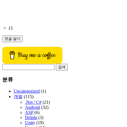
=
15
Buy me a coffee
검
색:
분류
Uncategorized
(1)
개발
(115)
.Net / C#
(21)
Android
(32)
ASP
(6)
Delphi
(3)
Unity
(19)