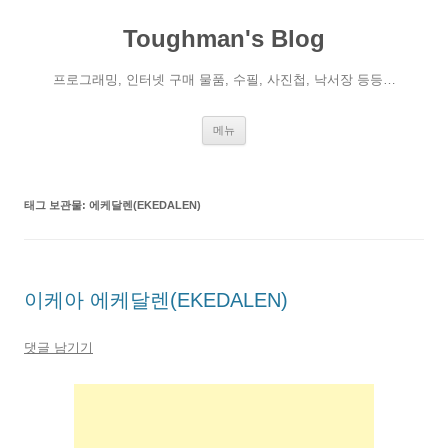
컨
텐
Toughman's Blog
츠
로
건
너
프로그래밍, 인터넷 구매 물품, 수필, 사진첩, 낙서장 등등…
뛰
기
메뉴
태그 보관물:
에케달렌(EKEDALEN)
이케아 에케달렌(EKEDALEN)
댓글 남기기