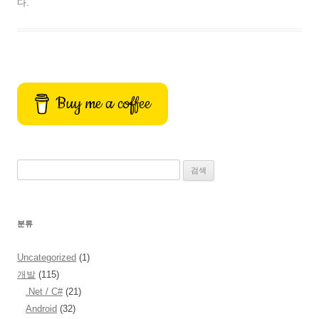
o
o
i
a
다.
o
d
l
r
k
o
e
n
Buy me a coffee
검
색:
분류
Uncategorized
(1)
개발
(115)
.Net / C#
(21)
Android
(32)