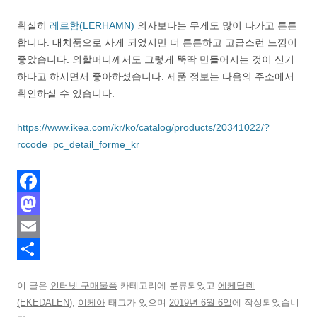
확실히
레르함(LERHAMN)
의자보다는 무게도 많이 나가고 튼튼
합니다. 대치품으로 사게 되었지만 더 튼튼하고 고급스런 느낌이
좋았습니다. 외할머니께서도 그렇게 뚝딱 만들어지는 것이 신기
하다고 하시면서 좋아하셨습니다. 제품 정보는 다음의 주소에서
확인하실 수 있습니다.
https://www.ikea.com/kr/ko/catalog/products/20341022/?
rccode=pc_detail_forme_kr
F
a
M
c
a
E
e
s
m
S
이 글은
인터넷 구매물품
카테고리에 분류되었고
에케달렌
b
t
a
h
(EKEDALEN)
,
이케아
태그가 있으며
2019년 6월 6일
에 작성되었습니