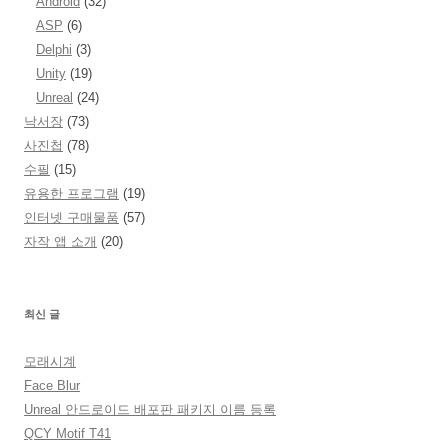
Android
(32)
ASP
(6)
Delphi
(3)
Unity
(19)
Unreal
(24)
낙서장
(73)
사진첩
(78)
수필
(15)
유용한 프로그램
(19)
인터넷 구매물품
(57)
자작 앱 소개
(20)
최신 글
모래시계
Face Blur
Unreal 안드로이드 배포판 패키지 이름 등록
QCY Motif T41