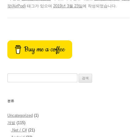
b
t
a
h
팟(AirPod)
태그가 있으며
2019년 3월 23일
에 작성되었습니다.
o
o
i
a
o
d
l
r
k
o
e
n
Buy me a coffee
검
색:
분류
Uncategorized
(1)
개발
(115)
.Net / C#
(21)