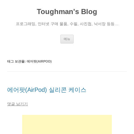
컨
텐
Toughman's Blog
츠
로
건
너
프로그래밍, 인터넷 구매 물품, 수필, 사진첩, 낙서장 등등…
뛰
기
메뉴
태그 보관물:
에어팟(AIRPOD)
에어팟(AirPod) 실리콘 케이스
댓글 남기기