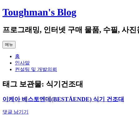
컨
Toughman's Blog
텐
츠
프로그래밍, 인터넷 구매 물품, 수필, 사진
로
건
너
메뉴
뛰
기
홈
인사말
컨설팅 및 개발의뢰
태그 보관물:
식기건조대
이케아 베스토엔데(BESTÅENDE) 식기 건조대
댓글 남기기