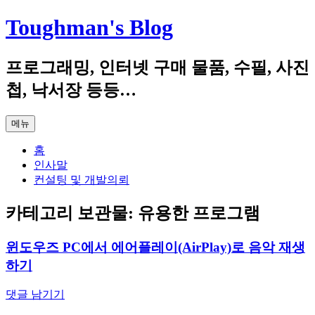
컨
Toughman's Blog
텐
츠
프로그래밍, 인터넷 구매 물품, 수필, 사진
로
건
첩, 낙서장 등등…
너
뛰
메뉴
기
홈
인사말
컨설팅 및 개발의뢰
카테고리 보관물:
유용한 프로그램
윈도우즈 PC에서 에어플레이(AirPlay)로 음악 재생
하기
댓글 남기기