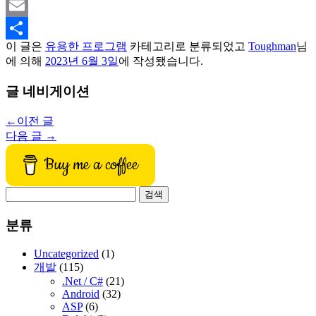
Mastodon
Email
이 글은
유용한 프로그램
카테고리로 분류되었고
Toughman
님
Share
에 의해
2023년 6월 3일
에 작성됐습니다.
글 네비게이션
←
이전 글
다음 글
→
Buy me a coffee
검
색:
분류
Uncategorized
(1)
개발
(115)
.Net / C#
(21)
Android
(32)
ASP
(6)