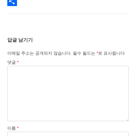
c
a
E
e
s
m
S
b
t
a
h
o
o
i
a
답글 남기기
o
d
l
r
k
o
e
이메일 주소는 공개되지 않습니다.
필수 필드는
*
로 표시됩니다
n
댓글
*
이름
*