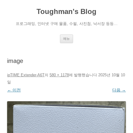
컨
텐
Toughman's Blog
츠
로
건
너
프로그래밍, 인터넷 구매 물품, 수필, 사진첩, 낙서장 등등…
뛰
기
메뉴
image
ipTIME Extender-A6T
의
580 × 1178
에
발행했습니다
2025년 10월 10
일
← 이전
다음 →