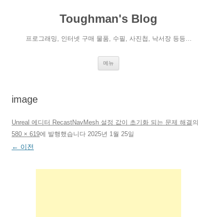
컨
텐
Toughman's Blog
츠
로
건
너
프로그래밍, 인터넷 구매 물품, 수필, 사진첩, 낙서장 등등…
뛰
기
메뉴
image
Unreal 에디터 RecastNavMesh 설정 값이 초기화 되는 문제 해결
의
580 × 619
에
발행했습니다
2025년 1월 25일
← 이전