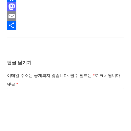
F
a
M
c
a
E
e
s
m
S
b
t
a
h
o
o
i
a
답글 남기기
o
d
l
r
k
o
e
이메일 주소는 공개되지 않습니다.
필수 필드는
*
로 표시됩니다
n
댓글
*