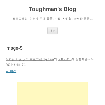
컨
텐
Toughman's Blog
츠
로
건
너
프로그래밍, 인터넷 구매 물품, 수필, 사진첩, 낙서장 등등…
뛰
기
메뉴
image-5
디지털 사진 정리 프로그램 digiKam
의
580 × 415
에
발행했습니다
2024년 4월 7일
← 이전