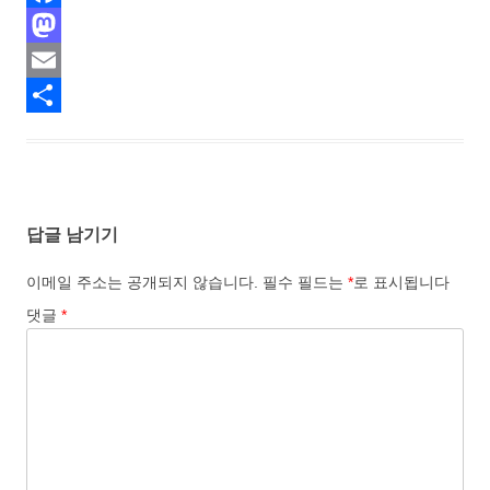
F
a
M
c
a
E
e
s
m
S
b
t
a
h
o
o
i
a
답글 남기기
o
d
l
r
k
o
e
이메일 주소는 공개되지 않습니다.
필수 필드는
*
로 표시됩니다
n
댓글
*