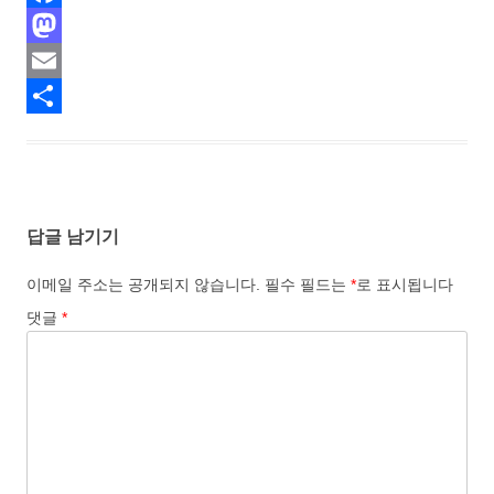
F
a
M
c
a
E
e
s
m
S
b
t
a
h
o
o
i
a
답글 남기기
o
d
l
r
k
o
e
이메일 주소는 공개되지 않습니다.
필수 필드는
*
로 표시됩니다
n
댓글
*