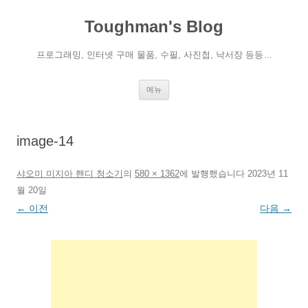
컨
텐
Toughman's Blog
츠
로
건
너
프로그래밍, 인터넷 구매 물품, 수필, 사진첩, 낙서장 등등…
뛰
기
메뉴
image-14
샤오미 미지아 핸디 청소기
의
580 × 1362
에
발행했습니다
2023년 11
월 20일
← 이전
다음 →