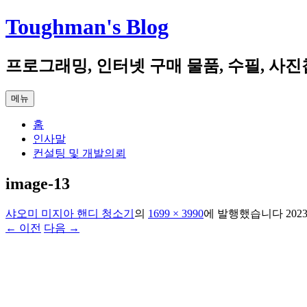
컨
Toughman's Blog
텐
츠
프로그래밍, 인터넷 구매 물품, 수필, 사진
로
건
너
메뉴
뛰
기
홈
인사말
컨설팅 및 개발의뢰
image-13
샤오미 미지아 핸디 청소기
의
1699 × 3990
에
발행했습니다
202
← 이전
다음 →