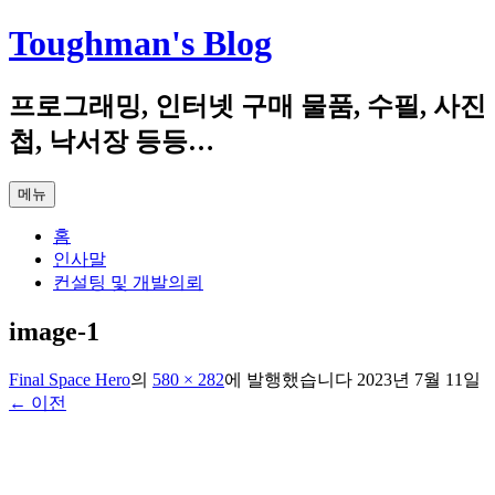
컨
Toughman's Blog
텐
츠
프로그래밍, 인터넷 구매 물품, 수필, 사진
로
건
첩, 낙서장 등등…
너
뛰
메뉴
기
홈
인사말
컨설팅 및 개발의뢰
image-1
Final Space Hero
의
580 × 282
에
발행했습니다
2023년 7월 11일
← 이전