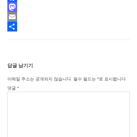
F
a
M
c
a
E
e
s
m
S
b
t
a
h
o
o
i
a
답글 남기기
o
d
l
r
k
o
e
이메일 주소는 공개되지 않습니다.
필수 필드는
*
로 표시됩니다
n
댓글
*