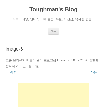
컨
텐
Toughman's Blog
츠
로
건
너
프로그래밍, 인터넷 구매 물품, 수필, 사진첩, 낙서장 등등…
뛰
기
메뉴
image-6
크롬 브라우저 메모리 관리 프로그램 Firemin
의
580 × 243
에
발행했
습니다
2021년 9월 27일
← 이전
다음 →