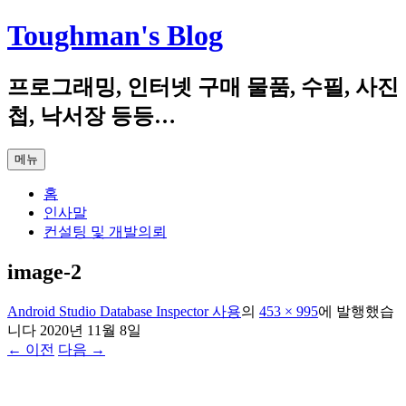
컨
Toughman's Blog
텐
츠
프로그래밍, 인터넷 구매 물품, 수필, 사진
로
건
첩, 낙서장 등등…
너
뛰
메뉴
기
홈
인사말
컨설팅 및 개발의뢰
image-2
Android Studio Database Inspector 사용
의
453 × 995
에
발행했습
니다
2020년 11월 8일
← 이전
다음 →