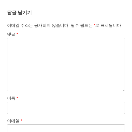
o
o
i
a
답글 남기기
o
d
l
r
k
o
e
이메일 주소는 공개되지 않습니다.
필수 필드는
*
로 표시됩니다
n
댓글
*
이름
*
이메일
*