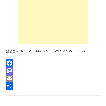
삼성전자 970 EVO 500GB M.2 NVMe MZ-V7E500BW
F
a
M
c
a
E
e
s
m
S
b
t
a
h