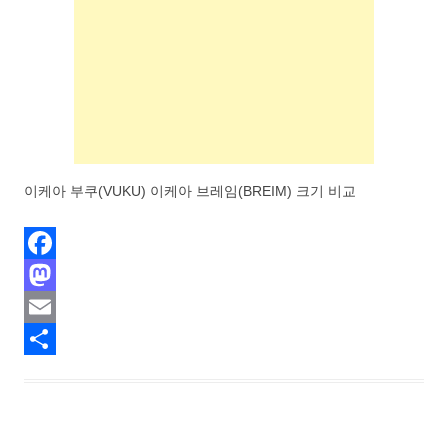
이케아 부쿠(VUKU) 이케아 브레임(BREIM) 크기 비교
F
a
M
c
a
E
e
s
m
S
b
t
a
h
o
o
i
a