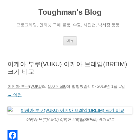
컨
텐
Toughman's Blog
츠
로
건
너
프로그래밍, 인터넷 구매 물품, 수필, 사진첩, 낙서장 등등…
뛰
기
메뉴
이케아 부쿠(VUKU) 이케아 브레임(BREIM)
크기 비교
이케아 부쿠(VUKU)
의
580 × 686
에
발행했습니다
2019년 1월 1일
← 이전
이케아 부쿠(VUKU) 이케아 브레임(BREIM) 크기 비교