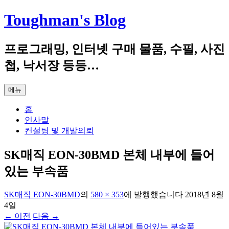
컨
Toughman's Blog
텐
츠
프로그래밍, 인터넷 구매 물품, 수필, 사진
로
건
첩, 낙서장 등등…
너
뛰
메뉴
기
홈
인사말
컨설팅 및 개발의뢰
SK매직 EON-30BMD 본체 내부에 들어
있는 부속품
SK매직 EON-30BMD
의
580 × 353
에
발행했습니다
2018년 8월
4일
← 이전
다음 →