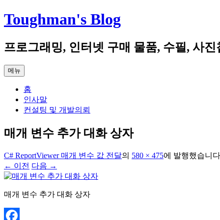
컨
Toughman's Blog
텐
츠
프로그래밍, 인터넷 구매 물품, 수필, 사진
로
건
너
메뉴
뛰
기
홈
인사말
컨설팅 및 개발의뢰
매개 변수 추가 대화 상자
C# ReportViewer 매개 변수 값 전달
의
580 × 475
에
발행했습니
← 이전
다음 →
매개 변수 추가 대화 상자