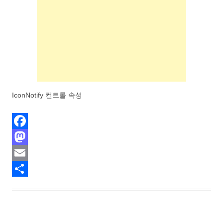
IconNotify 컨트롤 속성
F
a
M
c
a
E
e
s
m
S
b
t
a
h
o
o
i
a