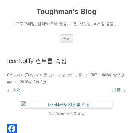
컨
텐
Toughman's Blog
츠
로
건
너
프로그래밍, 인터넷 구매 물품, 수필, 사진첩, 낙서장 등등…
뛰
기
메뉴
IconNotify 컨트롤 속성
C# 트레이(Tray) 아이콘 표시 프로그램 만들기
의
307 × 402
에
발행했
습니다
2018년 5월 6일
← 이전
다음 →
IconNotify 컨트롤 속성