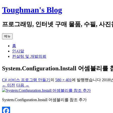
컨
Toughman's Blog
텐
츠
프로그래밍, 인터넷 구매 물품, 수필, 사진
로
건
너
메뉴
뛰
기
홈
인사말
컨설팅 및 개발의뢰
System.Configuration.Install 어셈블리
C# 서비스 프로그램 만들기
의
580 × 401
에
발행했습니다
2018
← 이전
다음 →
System.Configuration.Install 어셈블리를 참조 추가