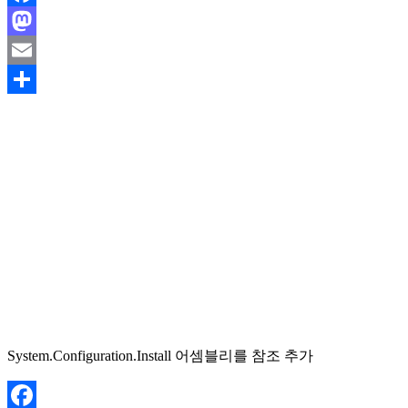
Facebook
Mastodon
Email
Share
System.Configuration.Install 어셈블리를 참조 추가