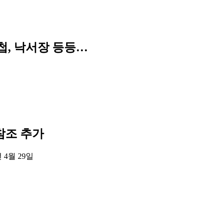
첩, 낙서장 등등…
를 참조 추가
년 4월 29일