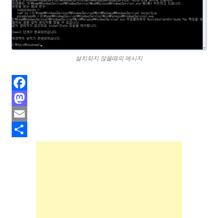
설치되지 않을때의 메시지
F
a
M
c
a
E
e
s
m
S
b
t
a
h
o
o
i
a
o
d
l
r
k
o
e