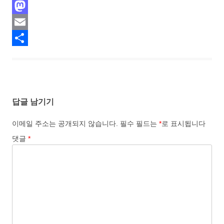
F
a
M
c
a
E
e
s
m
S
b
t
a
h
o
o
i
a
답글 남기기
o
d
l
r
k
o
e
이메일 주소는 공개되지 않습니다.
필수 필드는
*
로 표시됩니다
n
댓글
*