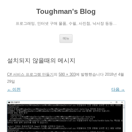
컨
텐
Toughman's Blog
츠
로
건
너
프로그래밍, 인터넷 구매 물품, 수필, 사진첩, 낙서장 등등…
뛰
기
메뉴
설치되지 않을때의 메시지
C# 서비스 프로그램 만들기
의
580 × 303
에
발행했습니다
2018년 4월
29일
← 이전
다음 →