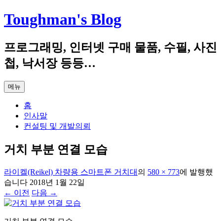
컨
Toughman's Blog
텐
츠
프로그래밍, 인터넷 구매 물품, 수필, 사진
로
건
첩, 낙서장 등등…
너
뛰
메뉴
기
홈
인사말
컨설팅 및 개발의뢰
거치 부분 연결 모습
라이켈(Reikel) 차량용 스마트폰 거치대
의
580 × 773
에
발행했
습니다
2018년 1월 22일
← 이전
다음 →