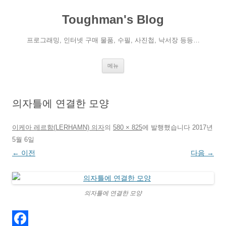
컨
텐
Toughman's Blog
츠
로
건
너
프로그래밍, 인터넷 구매 물품, 수필, 사진첩, 낙서장 등등…
뛰
기
메뉴
의자틀에 연결한 모양
이케아 레르함(LERHAMN) 의자
의
580 × 825
에
발행했습니다
2017년
5월 6일
← 이전
다음 →
의자틀에 연결한 모양