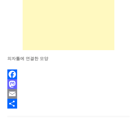
의자틀에 연결한 모양
F
a
M
c
a
E
e
s
m
S
b
t
a
h
o
o
i
a