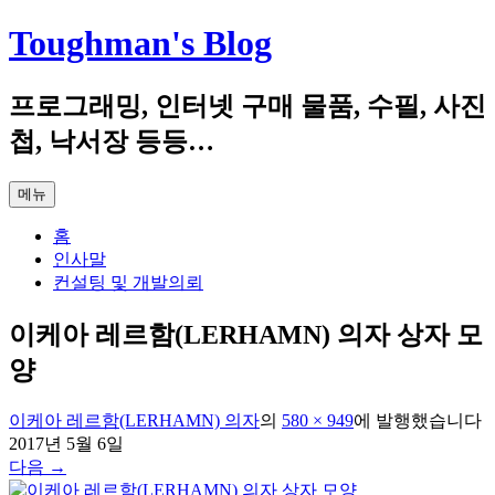
컨
Toughman's Blog
텐
츠
프로그래밍, 인터넷 구매 물품, 수필, 사진
로
건
첩, 낙서장 등등…
너
뛰
메뉴
기
홈
인사말
컨설팅 및 개발의뢰
이케아 레르함(LERHAMN) 의자 상자 모
양
이케아 레르함(LERHAMN) 의자
의
580 × 949
에
발행했습니다
2017년 5월 6일
다음 →