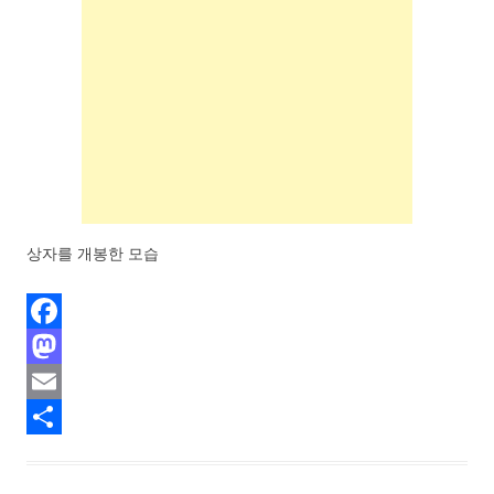
상자를 개봉한 모습
F
a
M
c
a
E
e
s
m
S
b
t
a
h