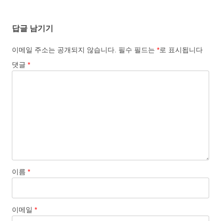
o
o
i
a
답글 남기기
o
d
l
r
k
o
e
이메일 주소는 공개되지 않습니다.
필수 필드는
*
로 표시됩니다
n
댓글
*
이름
*
이메일
*