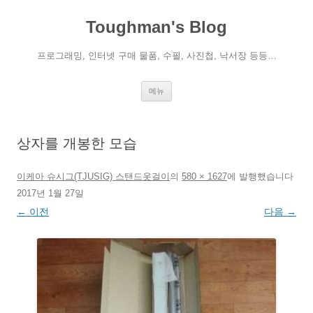
컨
텐
Toughman's Blog
츠
로
건
너
프로그래밍, 인터넷 구매 물품, 수필, 사진첩, 낙서장 등등…
뛰
기
메뉴
상자를 개봉한 모습
이케아 슈시그(TJUSIG) 스탠드옷걸이
의
580 × 1627
에
발행했습니다
2017년 1월 27일
← 이전
다음 →