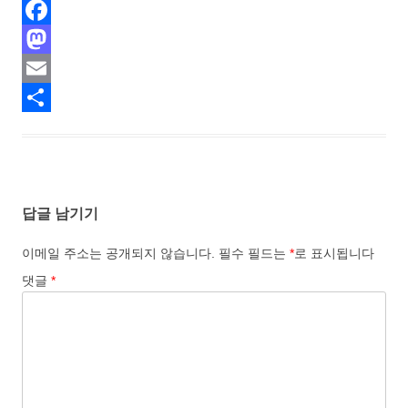
F
a
M
c
a
E
e
s
m
S
b
t
a
h
o
o
i
a
답글 남기기
o
d
l
r
k
o
e
이메일 주소는 공개되지 않습니다.
필수 필드는
*
로 표시됩니다
n
댓글
*