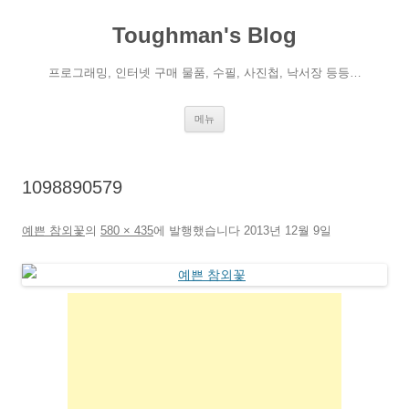
컨
텐
Toughman's Blog
츠
로
건
너
프로그래밍, 인터넷 구매 물품, 수필, 사진첩, 낙서장 등등…
뛰
기
메뉴
1098890579
예쁜 참외꽃
의
580 × 435
에
발행했습니다
2013년 12월 9일