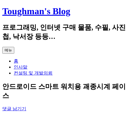
컨
Toughman's Blog
텐
츠
프로그래밍, 인터넷 구매 물품, 수필, 사진
로
건
첩, 낙서장 등등…
너
뛰
메뉴
기
홈
인사말
컨설팅 및 개발의뢰
안드로이드 스마트 워치용 괘종시계 페이
스
댓글 남기기