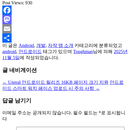
Post Views:
930
Facebook
Mastodon
Email
이 글은
Android
,
개발
,
자작 앱 소개
카테고리에 분류되었고
Share
android
,
안드로이드
태그가 있으며
Toughman
님에 의해
2025년
11월 5일
에 작성되었습니다.
글 네비게이션
←
Unreal 안드로이드 릴리즈 16KB 페이지 크기 지원
안드로
이드 스마트 워치 페이스 업로드 시 주의 사항
→
답글 남기기
이메일 주소는 공개되지 않습니다.
필수 필드는
*
로 표시됩니
다