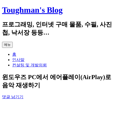
컨
Toughman's Blog
텐
츠
프로그래밍, 인터넷 구매 물품, 수필, 사진
로
건
첩, 낙서장 등등…
너
뛰
메뉴
기
홈
인사말
컨설팅 및 개발의뢰
윈도우즈 PC에서 에어플레이(AirPlay)로
음악 재생하기
댓글 남기기