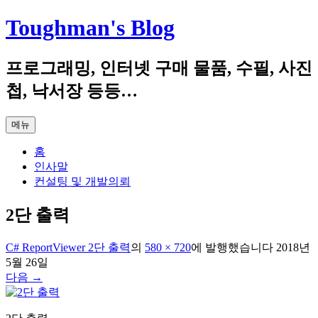
컨
Toughman's Blog
텐
츠
프로그래밍, 인터넷 구매 물품, 수필, 사진
로
건
첩, 낙서장 등등…
너
뛰
메뉴
기
홈
인사말
컨설팅 및 개발의뢰
2단 출력
C# ReportViewer 2단 출력
의
580 × 720
에
발행했습니다
2018년
5월 26일
다음 →