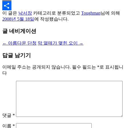
Email
이 글은
낙서장
카테고리로 분류되었고
Toughman
님에 의해
Share
2008년 5월 18일
에 작성됐습니다.
글 네비게이션
←
아름다운 단청
막 열매가 맺힌 오이
→
답글 남기기
이메일 주소는 공개되지 않습니다.
필수 필드는
*
로 표시됩니
다
댓글
*
이름
*