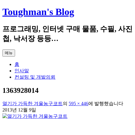
컨
Toughman's Blog
텐
츠
프로그래밍, 인터넷 구매 물품, 수필, 사진
로
건
첩, 낙서장 등등…
너
뛰
메뉴
기
홈
인사말
컨설팅 및 개발의뢰
1363928014
열기가 가득한 겨울농구코트
의
595 × 446
에
발행했습니다
2013년 12월 9일